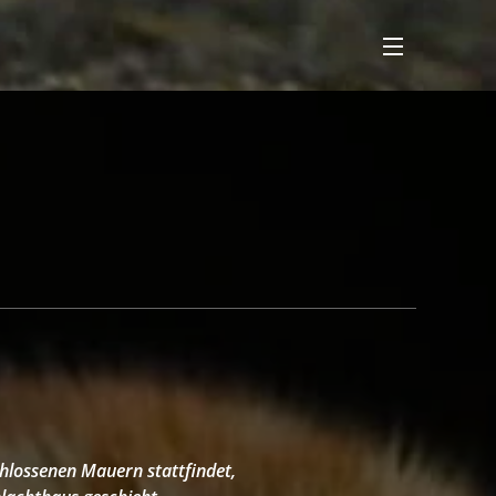
chlossenen Mauern stattfindet,