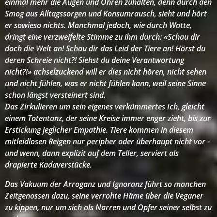
einmal mehr die Augen und Ohren zuhalten, denn durch den
Smog aus Alltagssorgen und Konsumrausch, sieht und hört
er sowieso nichts. Manchmal jedoch, wie durch Watte,
dringt eine verzweifelte Stimme zu ihm durch: «Schau dir
doch die Welt an! Schau dir das Leid der Tiere an! Hörst du
deren Schreie nicht?! Siehst du deine Verantwortung
nicht?!» achselzuckend will er dies nicht hören, nicht sehen
und nicht fühlen, was er nicht fühlen kann, weil seine Sinne
schon längst versteinert sind.
Das Zirkulieren um sein eigenes verkümmertes Ich, gleicht
einem Totentanz, der seine Kreise immer enger zieht, bis zur
Erstickung jeglicher Empathie. Tiere kommen in diesem
mitleidlosen Reigen nur peripher oder überhaupt nicht vor -
und wenn, dann explizit auf dem Teller, serviert als
drapierte Kadaverstücke.
Das Vakuum der Arroganz und Ignoranz führt so manchen
Zeitgenossen dazu, seine verrohte Häme über die Veganer
zu kippen, nur um sich als Narren und Opfer seiner selbst zu