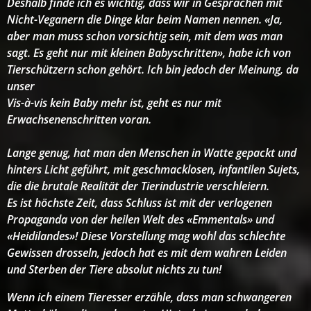
Deshalb finde ich es wichtig, dass wir in Gesprächen mit
Nicht-Veganern die Dinge klar beim Namen nennen. «Ja,
aber man muss schon vorsichtig sein, mit dem was man
sagt. Es geht nur mit kleinen Babyschritten», habe ich von
Tierschützern schon gehört. Ich bin jedoch der Meinung, da
unser
Vis-à-vis kein Baby mehr ist, geht es nur mit
Erwachsenenschritten voran.
Lange genug, hat man den Menschen in Watte gepackt und
hinters Licht geführt, mit geschmacklosen, infantilen Sujets,
die die brutale Realität der Tierindustrie verschleiern.
Es ist höchste Zeit, dass Schluss ist mit der verlogenen
Propaganda von der heilen Welt des «Emmentals» und
«Heidilandes»! Diese Vorstellung mag wohl das schlechte
Gewissen drosseln, jedoch hat es mit dem wahren Leiden
und Sterben der Tiere absolut nichts zu tun!
Wenn ich einem Tieresser erzähle, dass man schwangeren