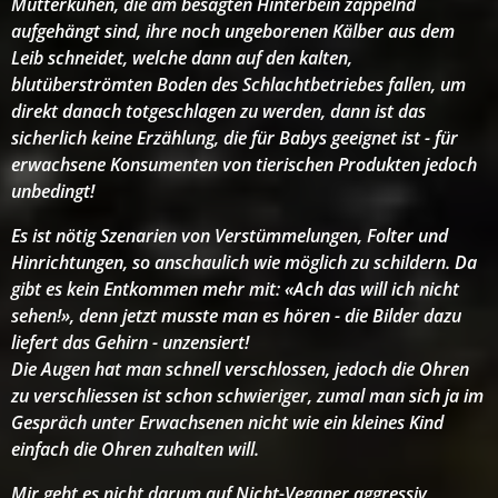
Mutterkühen, die am besagten Hinterbein zappelnd
aufgehängt sind, ihre noch ungeborenen Kälber aus dem
Leib schneidet, welche dann auf den kalten,
blutüberströmten Boden des Schlachtbetriebes fallen, um
direkt danach totgeschlagen zu werden, dann ist das
sicherlich keine Erzählung, die für Babys geeignet ist - für
erwachsene Konsumenten von tierischen Produkten jedoch
unbedingt!
Es ist nötig Szenarien von Verstümmelungen, Folter und
Hinrichtungen, so anschaulich wie möglich zu schildern. Da
gibt es kein Entkommen mehr mit: «Ach das will ich nicht
sehen!», denn jetzt musste man es hören - die Bilder dazu
liefert das Gehirn - unzensiert!
Die Augen hat man schnell verschlossen, jedoch die Ohren
zu verschliessen ist schon schwieriger, zumal man sich ja im
Gespräch unter Erwachsenen nicht wie ein kleines Kind
einfach die Ohren zuhalten will.
Mir geht es nicht darum auf Nicht-Veganer aggressiv