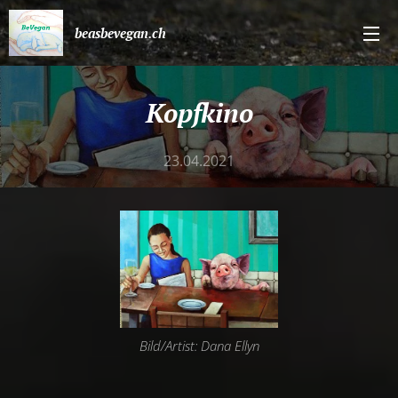
beasbevegan.ch
Kopfkino
23.04.2021
Bild/Artist: Dana Ellyn