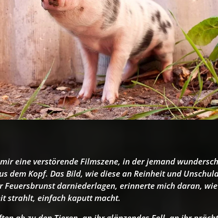
t mir eine verstörende Filmszene, in der jemand wunders
us dem Kopf. Das Bild, wie diese an Reinheit und Unschuld
er Feuersbrunst darniederlagen, erinnerte mich daran, wie
t strahlt, einfach kaputt macht.
n ab zu den Tieren, an ihr glänzendes Fell, an ihr prächt