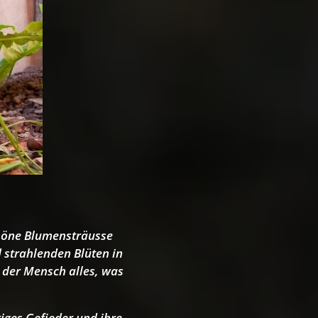
chöne Blumensträusse
 strahlenden Blüten in
 der Mensch alles, was
iges Gefieder und ihre