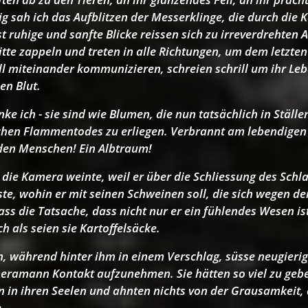
ig sah ich das Aufblitzen der Messerklinge, die durch die 
st ruhige und sanfte Blicke reissen sich zu irreverdrehten 
itte zappeln und treten in alle Richtungen, um dem letzt
ll miteinander kommunizieren, schreien schrill um ihr Leb
en Blut.
e ich - sie sind wie Blumen, die nun tatsächlich in Ställ
ichen Flammentodes zu erliegen. Verbrannt am lebendigen 
eden Menschen! Ein Albtraum!
n die Kamera weinte, weil er über die Schliessung des Schl
te, wohin er mit seinen Schweinen soll, die sich wegen d
ss die Tatsache, dass nicht nur er ein fühlendes Wesen is
h als seien sie Kartoffelsäcke.
en, während hinter ihm in einem Verschlag, süsse neugier
ramann Kontakt aufzunehmen. Sie hätten so viel zu geben
n in ihren Seelen und ahnten nichts von der Grausamkeit, 
.