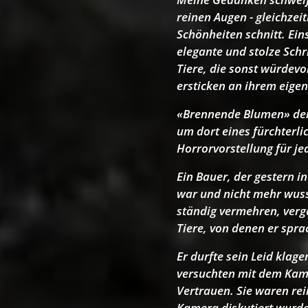
reinen Augen - gleichzeit
Schönheiten schnitt. Ein
elegante und stolze Schr
Tiere, die sonst würdevo
ersticken an ihrem eigen
«Brennende Blumen» denk
um dort eines fürchterl
Horrorvorstellung für j
Ein Bauer, der gestern i
war und nicht mehr wuss
ständig vermehren, verga
Tiere, von denen er sprac
Er durfte sein Leid klag
versuchten mit dem Kame
Vertrauen. Sie waren rei
Kamera diskutiert wurde