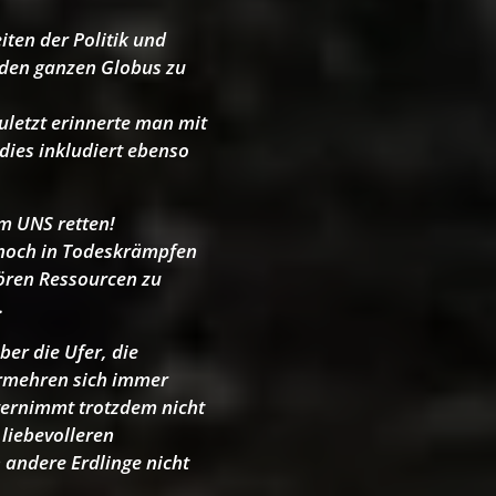
ten der Politik und
 den ganzen Globus zu
zuletzt erinnerte man mit
dies inkludiert ebenso
em UNS retten!
r noch in Todeskrämpfen
hören Ressourcen zu
.
ber die Ufer, die
vermehren sich immer
nternimmt trotzdem nicht
liebevolleren
 andere Erdlinge nicht