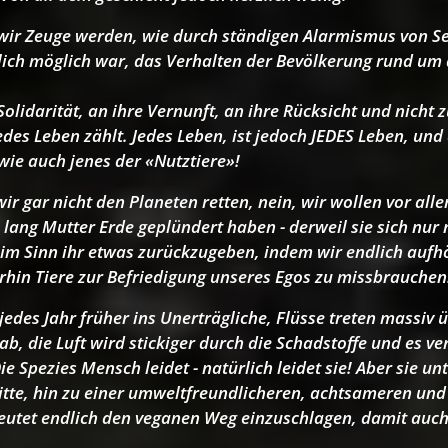
 wir Zeuge werden, wie durch ständigen Alarmismus von Sei
lich möglich war, das Verhalten der Bevölkerung rund um
Solidarität, an ihre Vernunft, an ihre Rücksicht und nicht 
es Leben zählt. Jedes Leben, ist jedoch JEDES Leben, und 
 wie auch jenes der «Nutztiere»!
r gar nicht den Planeten retten, nein, wir wollen vor all
lang Mutter Erde geplündert haben - derweil sie sich nu
t im Sinn ihr etwas zurückzugeben, indem wir endlich auf
hin Tiere zur Befriedigung unseres Egos zu missbrauchen
edes Jahr früher ins Unerträgliche, Flüsse treten massiv ü
b, die Luft wird stickiger durch die Schadstoffe und es 
e Spezies Mensch leidet - natürlich leidet sie! Aber sie u
itte, hin zu einer umweltfreundlicheren, achtsameren und 
eutet endlich den veganen Weg einzuschlagen, damit auch