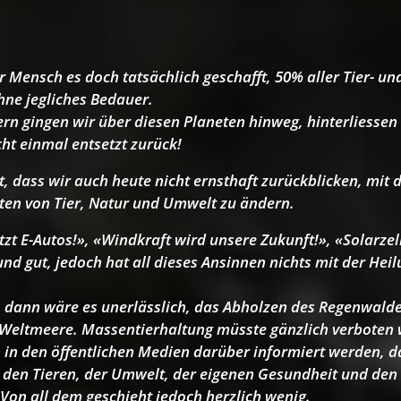
r Mensch es doch tatsächlich geschafft, 50% aller Tier- u
hne jegliches Bedauer.
rn gingen wir über diesen Planeten hinweg, hinterliessen
ht einmal entsetzt zurück!
t, dass wir auch heute nicht ernsthaft zurückblicken, mit d
ten von Tier, Natur und Umwelt zu ändern.
tzt E-Autos!», «Windkraft wird unsere Zukunft!», «Solarzel
 und gut, jedoch hat all dieses Ansinnen nichts mit der Hei
h, dann wäre es unerlässlich, das Abholzen des Regenwald
 Weltmeere. Massentierhaltung müsste gänzlich verboten
 in den öffentlichen Medien darüber informiert werden, d
i den Tieren, der Umwelt, der eigenen Gesundheit und den
Von all dem geschieht jedoch herzlich wenig.